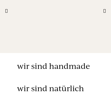
Spa-feeling für
dein Zuhause.
wir sind handmade
wir sind natürlich