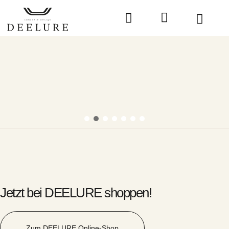
die manufa
Schutz und Pflege
Jetzt bei DEELURE shoppen!
Zum DEELURE Online-Shop