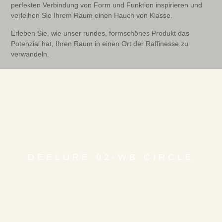
perfekten Verbindung von Form und Funktion inspirieren und
verleihen Sie Ihrem Raum einen Hauch von Klasse.
Erleben Sie, wie unser rundes, formschönes Produkt das
Potenzial hat, Ihren Raum in einen Ort der Raffinesse zu
verwandeln.
DEELURE 02-WB CIRCLE