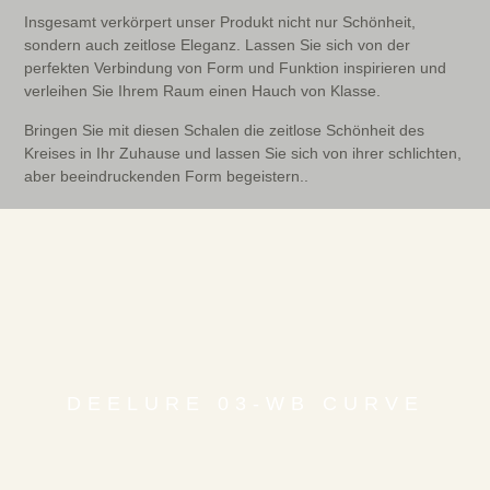
Insgesamt verkörpert unser Produkt nicht nur Schönheit,
sondern auch zeitlose Eleganz. Lassen Sie sich von der
perfekten Verbindung von Form und Funktion inspirieren und
verleihen Sie Ihrem Raum einen Hauch von Klasse.
Bringen Sie mit diesen Schalen die zeitlose Schönheit des
Kreises in Ihr Zuhause und lassen Sie sich von ihrer schlichten,
aber beeindruckenden Form begeistern..
DEELURE 03-WB CURVE