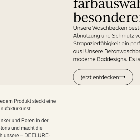
farbauswa
besonderer
Unsere Waschbecken beste
Abnutzung und Schmutz vers
Strapazierfähigkeit ein per
aus! Unsere Betonwaschbec
moderne Baddesigns. Es ist
jetzt entdecken
jedem Produkt steckt eine
anufakturkunst.
nker und Poren in der
etons und macht die
urch unsere – DEELURE-