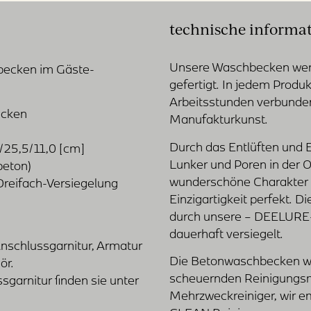
technische informa
Unsere Waschbecken werd
becken im Gäste-
gefertigt. In jedem Produkt
Arbeitsstunden verbunden
ecken
Manufakturkunst.
Durch das Entlüften und
/25,5/11,0 [cm]
Lunker und Poren in der O
beton)
wunderschöne Charakter 
reifach-Versiegelung
Einzigartigkeit perfekt. 
durch unsere – DEELURE-
dauerhaft versiegelt.
Anschlussgarnitur, Armatur
Die Betonwaschbecken we
ör.
scheuernden Reinigungsmi
garnitur finden sie unter
Mehrzweckreiniger, wir 