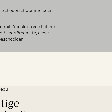
ine Scheuerschwämme oder
kt mit Produkten von hohem
el/Haarfärbemitte, diese
beschädigen.
veau
ltige