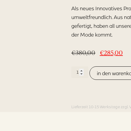
Als neues Innovatives Pr
umweltfreundlich. Aus na
gefertigt, haben all unse
der Mode kommt.
€
380,00
€
285,00
in den warenk
Lieferzeit 10-15 Werkstage zzgl.