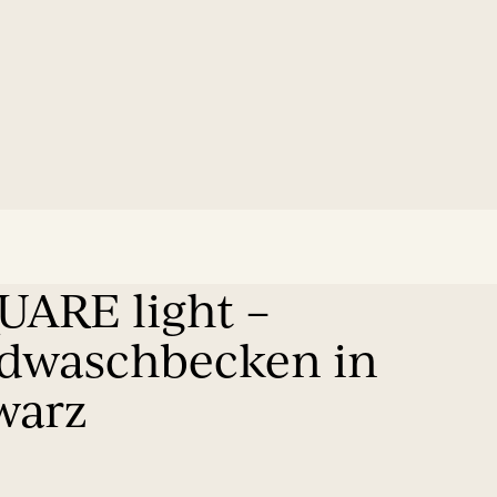
ARE light –
dwaschbecken in
warz